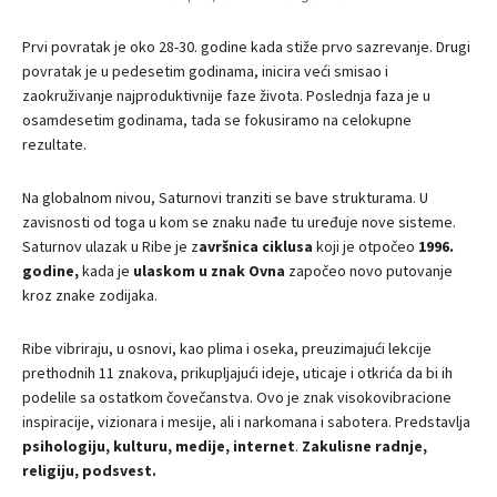
Prvi povratak je oko 28-30. godine kada stiže prvo sazrevanje. Drugi
povratak je u pedesetim godinama, inicira veći smisao i
zaokruživanje najproduktivnije faze života. Poslednja faza je u
osamdesetim godinama, tada se fokusiramo na celokupne
rezultate.
Na globalnom nivou, Saturnovi tranziti se bave strukturama. U
zavisnosti od toga u kom se znaku nađe tu uređuje nove sisteme.
Saturnov ulazak u Ribe je z
avršnica ciklusa
koji je otpočeo
1996.
godine,
kada je
ulaskom u znak Ovna
započeo novo putovanje
kroz znake zodijaka.
Ribe vibriraju, u osnovi, kao plima i oseka, preuzimajući lekcije
prethodnih 11 znakova, prikupljajući ideje, uticaje i otkrića da bi ih
podelile sa ostatkom čovečanstva. Ovo je znak visokovibracione
inspiracije, vizionara i mesije, ali i narkomana i sabotera. Predstavlja
psihologiju, kulturu, medije, internet
.
Zakulisne radnje,
religiju, podsvest.