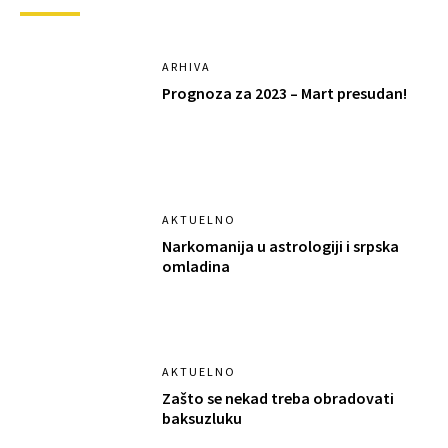
ARHIVA
Prognoza za 2023 – Mart presudan!
AKTUELNO
Narkomanija u astrologiji i srpska
omladina
AKTUELNO
Zašto se nekad treba obradovati
baksuzluku