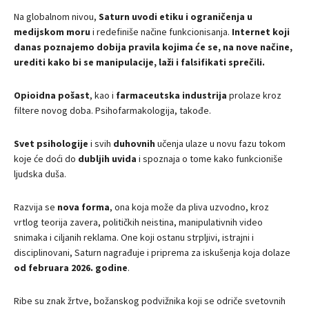
Na globalnom nivou,
Saturn uvodi etiku i ograničenja u
medijskom moru
i redefiniše načine funkcionisanja.
Internet koji
danas poznajemo dobija pravila kojima će se, na nove načine,
urediti kako bi se manipulacije, laži i falsifikati sprečili.
Opioidna pošast
, kao i
farmaceutska industrija
prolaze kroz
filtere novog doba. Psihofarmakologija, takođe.
Svet psihologije
i svih
duhovnih
učenja ulaze u novu fazu tokom
koje će doći do
dubljih uvida
i spoznaja o tome kako funkcioniše
ljudska duša.
Razvija se
nova forma
, ona koja može da pliva uzvodno, kroz
vrtlog teorija zavera, političkih neistina, manipulativnih video
snimaka i ciljanih reklama. One koji ostanu strpljivi, istrajni i
disciplinovani, Saturn nagrađuje i priprema za iskušenja koja dolaze
od februara 2026. godine
.
Ribe su znak žrtve, božanskog podvižnika koji se odriče svetovnih