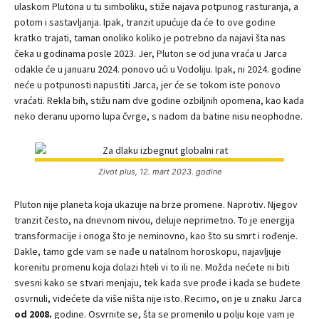
ulaskom Plutona u tu simboliku, stiže najava potpunog rasturanja, a
potom i sastavljanja. Ipak, tranzit upućuje da će to ove godine
kratko trajati, taman onoliko koliko je potrebno da najavi šta nas
čeka u godinama posle 2023. Jer, Pluton se od juna vraća u Jarca
odakle će u januaru 2024. ponovo ući u Vodoliju. Ipak, ni 2024. godine
neće u potpunosti napustiti Jarca, jer će se tokom iste ponovo
vraćati. Rekla bih, stižu nam dve godine ozbiljnih opomena, kao kada
neko deranu uporno lupa čvrge, s nadom da batine nisu neophodne.
Zivot plus, 12. mart 2023. godine
Pluton nije planeta koja ukazuje na brze promene. Naprotiv. Njegov
tranzit često, na dnevnom nivou, deluje neprimetno. To je energija
transformacije i onoga što je neminovno, kao što su smrt i rođenje.
Dakle, tamo gde vam se nađe u natalnom horoskopu, najavljuje
korenitu promenu koja dolazi hteli vi to ili ne. Možda nećete ni biti
svesni kako se stvari menjaju, tek kada sve prođe i kada se budete
osvrnuli, videćete da više ništa nije isto. Recimo, on je u znaku Jarca
od 2008.
godine. Osvrnite se, šta se promenilo u polju koje vam je