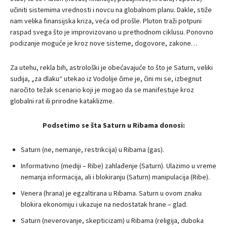
učiniti sistemima vrednosti i novcu na globalnom planu. Dakle, stiže
nam velika finansijska kriza, veća od prošle. Pluton traži potpuni
raspad svega što je improvizovano u prethodnom ciklusu. Ponovno
podizanje moguće je kroz nove sisteme, dogovore, zakone…
Za utehu, rekla bih, astrološki je obećavajuće to što je Saturn, veliki
sudija, „za dlaku“ utekao iz Vodolije čime je, čini mi se, izbegnut
naročito težak scenario koji je mogao da se manifestuje kroz
globalni rat ili prirodne kataklizme.
Podsetimo se šta Saturn u Ribama donosi:
Saturn (ne, nemanje, restrikcija) u Ribama (gas).
Informativno (mediji – Ribe) zahlađenje (Saturn). Ulazimo u vreme
nemanja informacija, ali i blokiranju (Saturn) manipulacija (Ribe).
Venera (hrana) je egzaltirana u Ribama. Saturn u ovom znaku
blokira ekonomiju i ukazuje na nedostatak hrane – glad.
Saturn (neverovanje, skepticizam) u Ribama (religija, duboka