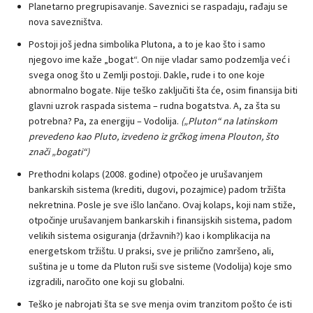
Planetarno pregrupisavanje. Saveznici se raspadaju, rađaju se
nova savezništva.
Postoji još jedna simbolika Plutona, a to je kao što i samo
njegovo ime kaže „bogat“. On nije vladar samo podzemlja već i
svega onog što u Zemlji postoji. Dakle, rude i to one koje
abnormalno bogate. Nije teško zaključiti šta će, osim finansija biti
glavni uzrok raspada sistema – rudna bogatstva. A, za šta su
potrebna? Pa, za energiju – Vodolija.
(„Pluton“ na latinskom
prevedeno kao Pluto, izvedeno iz grčkog imena Plouton, što
znači „bogati“)
Prethodni kolaps (2008. godine) otpočeo je urušavanjem
bankarskih sistema (krediti, dugovi, pozajmice) padom tržišta
nekretnina. Posle je sve išlo lančano. Ovaj kolaps, koji nam stiže,
otpočinje urušavanjem bankarskih i finansijskih sistema, padom
velikih sistema osiguranja (državnih?) kao i komplikacija na
energetskom tržištu. U praksi, sve je prilično zamršeno, ali,
suština je u tome da Pluton ruši sve sisteme (Vodolija) koje smo
izgradili, naročito one koji su globalni.
Teško je nabrojati šta se sve menja ovim tranzitom pošto će isti