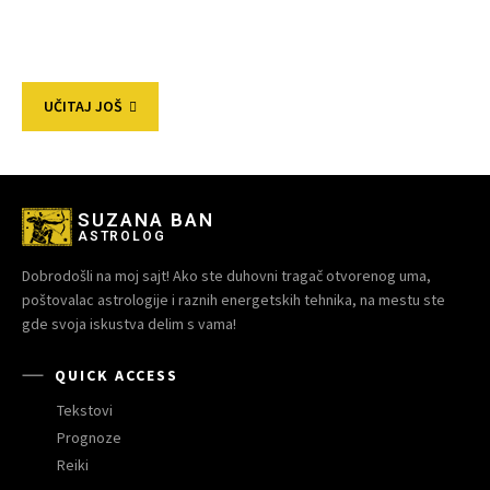
UČITAJ JOŠ
SUZANA BAN
ASTROLOG
Dobrodošli na moj sajt! Ako ste duhovni tragač otvorenog uma,
poštovalac astrologije i raznih energetskih tehnika, na mestu ste
gde svoja iskustva delim s vama!
QUICK ACCESS
Tekstovi
Prognoze
Reiki