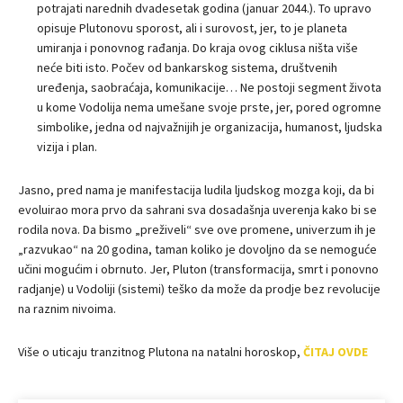
potrajati narednih dvadesetak godina (januar 2044.). To upravo
opisuje Plutonovu sporost, ali i surovost, jer, to je planeta
umiranja i ponovnog rađanja. Do kraja ovog ciklusa ništa više
neće biti isto. Počev od bankarskog sistema, društvenih
uređenja, saobraćaja, komunikacije… Ne postoji segment života
u kome Vodolija nema umešane svoje prste, jer, pored ogromne
simbolike, jedna od najvažnijih je organizacija, humanost, ljudska
vizija i plan.
Jasno, pred nama je manifestacija ludila ljudskog mozga koji, da bi
evoluirao mora prvo da sahrani sva dosadašnja uverenja kako bi se
rodila nova. Da bismo „preživeli“ sve ove promene, univerzum ih je
„razvukao“ na 20 godina, taman koliko je dovoljno da se nemoguće
učini mogućim i obrnuto. Jer, Pluton (transformacija, smrt i ponovno
radjanje) u Vodoliji (sistemi) teško da može da prodje bez revolucije
na raznim nivoima.
Više o uticaju tranzitnog Plutona na natalni horoskop,
ČITAJ OVDE