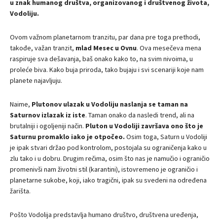
u znak humanog društva, organizovanog i društvenog života,
Vodoliju.
Ovom važnom planetarnom tranzitu, par dana pre toga prethodi,
takođe, važan tranzit,
mlad Mesec u Ovnu
. Ova mesečeva mena
raspiruje sva dešavanja, baš onako kako to, na svim nivoima, u
proleće biva. Kako buja priroda, tako bujaju i svi scenariji koje nam
planete najavljuju.
Naime,
Plutonov ulazak u Vodoliju naslanja se taman na
Saturnov izlazak iz iste
. Taman onako da nasledi trend, ali na
brutalniji i ogoljeniji način.
Pluton u Vodoliji završava ono što je
Saturnu promaklo iako je otpočeo.
Osim toga, Saturn u Vodoliji
je ipak stvari držao pod kontrolom, postojala su ograničenja kako u
zlu tako i u dobru. Drugim rečima, osim što nas je namučio i ograničio
promenivši nam životni stil (karantini), istovremeno je ograničio i
planetarne sukobe, koji, iako tragični, ipak su svedeni na određena
žarišta.
Pošto Vodolija predstavlja humano društvo, društvena uređenja,