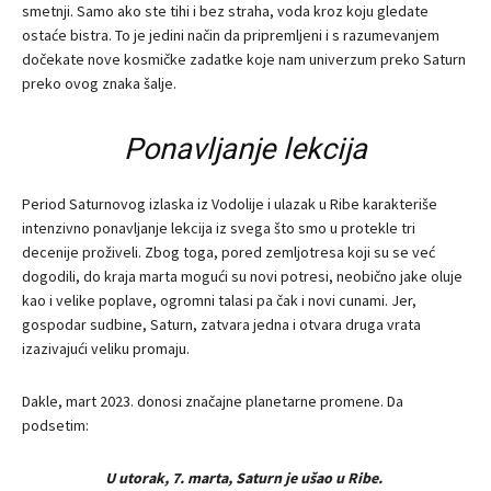
smetnji. Samo ako ste tihi i bez straha, voda kroz koju gledate
ostaće bistra. To je jedini način da pripremljeni i s razumevanjem
dočekate nove kosmičke zadatke koje nam univerzum preko Saturn
preko ovog znaka šalje.
Ponavljanje lekcija
Period Saturnovog izlaska iz Vodolije i ulazak u Ribe karakteriše
intenzivno ponavljanje lekcija iz svega što smo u protekle tri
decenije proživeli. Zbog toga, pored zemljotresa koji su se već
dogodili, do kraja marta mogući su novi potresi, neobično jake oluje
kao i velike poplave, ogromni talasi pa čak i novi cunami. Jer,
gospodar sudbine, Saturn, zatvara jedna i otvara druga vrata
izazivajući veliku promaju.
Dakle, mart 2023. donosi značajne planetarne promene. Da
podsetim:
U utorak, 7. marta, Saturn je ušao u Ribe.