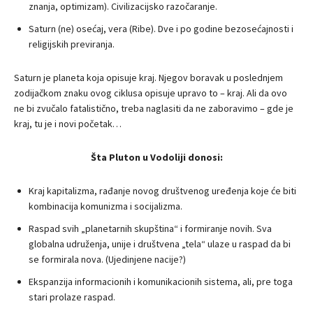
znanja, optimizam). Civilizacijsko razočaranje.
Saturn (ne) osećaj, vera (Ribe). Dve i po godine bezosećajnosti i
religijskih previranja.
Saturn je planeta koja opisuje kraj. Njegov boravak u poslednjem
zodijačkom znaku ovog ciklusa opisuje upravo to – kraj. Ali da ovo
ne bi zvučalo fatalistično, treba naglasiti da ne zaboravimo – gde je
kraj, tu je i novi početak…
Šta Pluton u Vodoliji donosi:
Kraj kapitalizma, rađanje novog društvenog uređenja koje će biti
kombinacija komunizma i socijalizma.
Raspad svih „planetarnih skupština“ i formiranje novih. Sva
globalna udruženja, unije i društvena „tela“ ulaze u raspad da bi
se formirala nova. (Ujedinjene nacije?)
Ekspanzija informacionih i komunikacionih sistema, ali, pre toga
stari prolaze raspad.