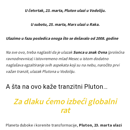
U četvrtak, 23. marta, Pluton ulazi u Vodoliju.
U subotu, 25. marta, Mars ulazi u Raka.
Ulazimo u fazu posledica onoga
što se dešavalo od 2008. godine
Na sve ovo, treba naglasiti da je ulazak
Sunca u znak Ovna
(prolećna
ravnodnevnica) i istovremeno mlad Mesec u istom dodatno
naglašava egzaltiranje svih aspekata koji su na nebu, naročito prvi
važan tranzit, ulazak Plutona u Vodoliju.
A šta na ovo kaže tranzitni Pluton…
Za dlaku ćemo izbeći globalni
rat
Planeta duboke i korenite transformacije,
Pluton, 23. marta ulazi