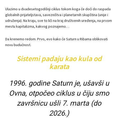
Ulazimo u dvadesetogodišnji ciklus tokom koga će doći do raspada
globalnih prijateljstava, savezništva i planetarnih skupština (unije i
udruženja). Na kraju, sve to liči na kraj društvenih uređenja, na prvom
mestu kapitalizma, kakvog poznajemo…
Da krenemo redom. Prvo, evo kako će Saturn u Ribama oblikovati
novu budućnost.
Sistemi padaju kao kula od
karata
1996. godine Saturn je, ušavši u
Ovna, otpočeo ciklus u čiju smo
završnicu ušli 7. marta (do
2026.)