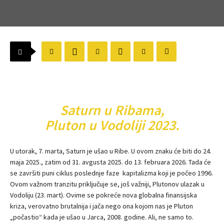
Saturn u Ribama,
Pluton u Vodoliji 2023.
U utorak, 7. marta, Saturn je ušao u Ribe. U ovom znaku će biti do 24.
maja 2025., zatim od 31. avgusta 2025. do 13. februara 2026. Tada će
se završiti puni ciklus poslednje faze kapitalizma koji je počeo 1996.
Ovom važnom tranzitu priključuje se, još važniji, Plutonov ulazak u
Vodoliju (23. mart). Ovime se pokreće nova globalna finansijska
kriza, verovatno brutalnija i jača nego ona kojom nas je Pluton
„počastio“ kada je ušao u Jarca, 2008. godine. Ali, ne samo to.