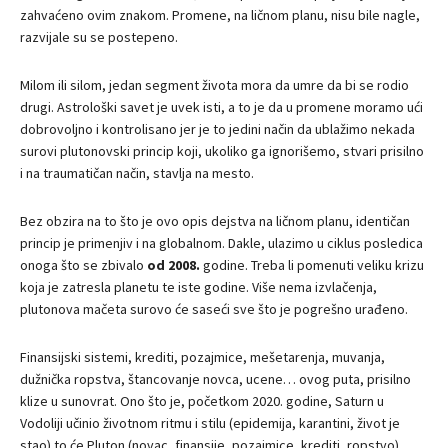
zahvaćeno ovim znakom. Promene, na ličnom planu, nisu bile nagle,
razvijale su se postepeno.
Milom ili silom, jedan segment života mora da umre da bi se rodio
drugi. Astrološki savet je uvek isti, a to je da u promene moramo ući
dobrovoljno i kontrolisano jer je to jedini način da ublažimo nekada
surovi plutonovski princip koji, ukoliko ga ignorišemo, stvari prisilno
i na traumatičan način, stavlja na mesto.
Bez obzira na to što je ovo opis dejstva na ličnom planu, identičan
princip je primenjiv i na globalnom. Dakle, ulazimo u ciklus posledica
onoga što se zbivalo
od 2008.
godine. Treba li pomenuti veliku krizu
koja je zatresla planetu te iste godine. Više nema izvlačenja,
plutonova mačeta surovo će saseći sve što je pogrešno urađeno.
Finansijski sistemi, krediti, pozajmice, mešetarenja, muvanja,
dužnička ropstva, štancovanje novca, ucene… ovog puta, prisilno
klize u sunovrat. Ono što je, početkom 2020. godine, Saturn u
Vodoliji učinio životnom ritmu i stilu (epidemija, karantini, život je
stao) to će Pluton (novac, finansije, pozajmice, krediti, ropstvo)