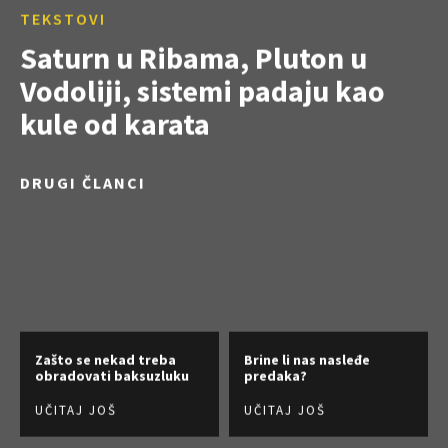
TEKSTOVI
Saturn u Ribama, Pluton u
Vodoliji, sistemi padaju kao
kule od karata
DRUGI ČLANCI
Zašto se nekad treba
Brine li nas nasleđe
obradovati baksuzluku
predaka?
UČITAJ JOŠ
UČITAJ JOŠ