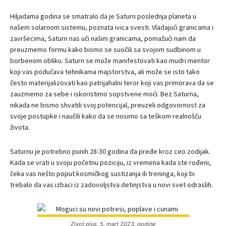
Hiljadama godina se smatralo da je Saturn poslednja planeta u
našem solarnom sistemu, poznata ivica svesti. Vladajući granicama i
završecima, Saturn nas uči našim granicama, pomažući nam da
preuzmemo formu kako bismo se suočili sa svojom sudbinom u
borbenom obliku. Saturn se može manifestovati kao mudri mentor
koji vas podučava tehnikama majstorstva, ali može se isto tako
često materijalizovati kao patrijahalni teror koji vas primorava da se
zauzmemo za sebe i iskoristimo sopstvene moći. Bez Saturna,
nikada ne bismo shvatili svoj potencijal, preuzeli odgovornost za
svoje postupke i naučili kako da se nosimo sa teškom realnošću
života.
Saturnu je potrebno punih 28-30 godina da pređe kroz ceo zodijak.
Kada se vrati u svoju početnu poziciju, iz vremena kada ste rođeni,
čeka vas nešto poput kosmičkog sustizanja ili treninga, koji bi
trebalo da vas izbaci iz zadovoljstva detinjstva u novi svet odraslih.
Zivot plus, 5. mart 2023. godine