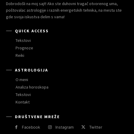
Dobrodošli na moj sajt! Ako ste duhovni tragač otvorenog uma,
poštovalac astrologije i raznih energetskih tehnika, na mestu ste
gde svoja iskustva delim s vama!
QUICK ACCESS
Tekstovi
Prognoze
Reiki
ASTROLOGIJA
O meni
Analiza horoskopa
Tekstovi
Kontakt
DRUŠTVENE MREŽE
Facebook
Instagram
Twitter