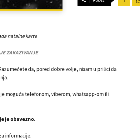
PODELI
rada natalne karte
JE ZAKAZIVANJE
zumećete da, pored dobre volje, nisam u prilici da
nja.
za je moguća telefonom, viberom, whatsapp-om ili
je je obavezno.
a informacije: