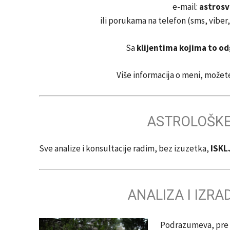
e-mail:
astros
ili porukama na telefon (sms, vibe
Sa
klijentima kojima to o
Više informacija o meni, možet
ASTROLOŠKE
Sve analize i konsultacije radim, bez izuzetka,
ISKL
ANALIZA I IZR
Podrazumeva, pre s