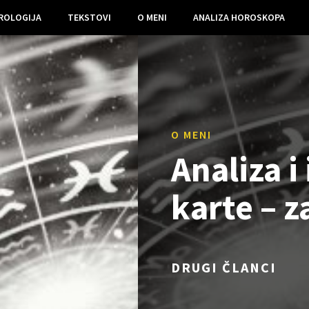
ROLOGIJA
TEKSTOVI
O MENI
ANALIZA HOROSKOPA
O MENI
Analiza i
karte – z
DRUGI ČLANCI