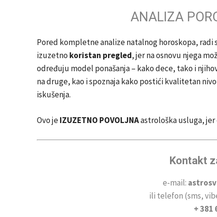
ANALIZA POR
Pored kompletne analize natalnog horoskopa, radi se 
izuzetno
koristan pregled
, jer na osnovu njega mo
određuju model ponašanja – kako dece, tako i njihovih
na druge, kao i spoznaja kako postići kvalitetan niv
iskušenja.
Ovo je
IZUZETNO POVOLJNA
astrološka usluga, jer 
Kontakt z
e-mail:
astros
ili telefon (sms, vi
+ 381 