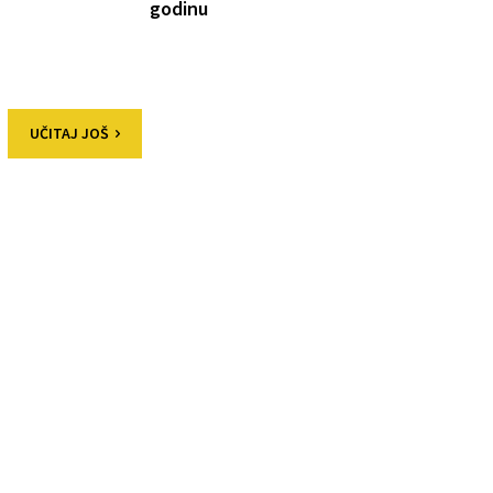
godinu
UČITAJ JOŠ