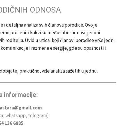
ODIČNIH ODNOSA
i detaljna analiza svih članova porodice. Ovo je
žemo proceniti kakvi su međusobni odnosi, jer oni
 roditelja. Uvid u uticaj koji članovi porodice vrše jedni
o komunikacije i razmene energije, gde su opasnosti i
dobijate, praktično, više analiza sažetih u jednu.
a informacije:
vastara@gmail.com
ber, whatsapp, telegram):
64 136 6885