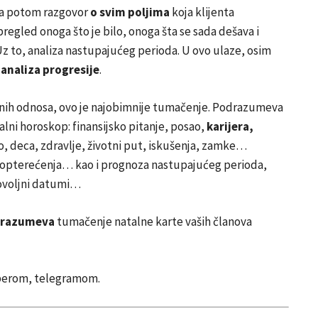
 a potom razgovor
o svim poljima
koja klijenta
pregled onoga što je bilo, onoga šta se sada dešava i
Uz to, analiza nastupajućeg perioda. U ovo ulaze, osim
i analiza progresije
.
nih odnosa, ovo je najobimnije tumačenje. Podrazumeva
alni horoskop: finansijsko pitanje, posao,
karijera,
o, deca, zdravlje, životni put, iskušenja, zamke…
 opterećenja… kao i prognoza nastupajućeg perioda,
povoljni datumi…
drazumeva
tumačenje natalne karte vaših članova
iberom, telegramom.