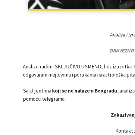
Analiza i iz
OBAVEZNO 
Analizu radim ISKLJUČIVO USMENO, bez izuzetka. Ra
odgovaram mejlovima i porukama na astrološka pita
Sa klijentima
koji se ne nalaze u Beogradu
, anali
pomoću telegrama.
Zakazivan
Kontakt z