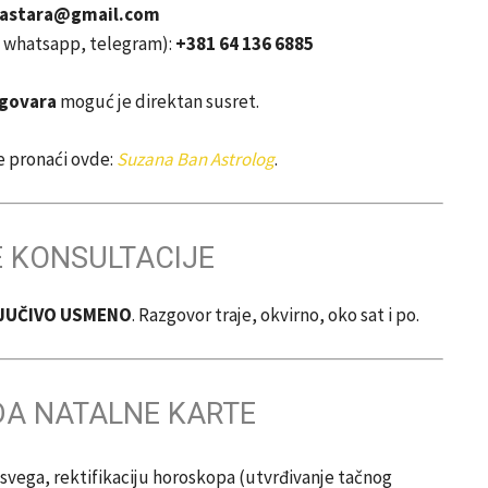
vastara@gmail.com
r, whatsapp, telegram):
+381 64 136 6885
dgovara
moguć je direktan susret.
e pronaći ovde:
Suzana Ban Astrolog
.
 KONSULTACIJE
JUČIVO USMENO
. Razgovor traje, okvirno, oko sat i po.
ADA NATALNE KARTE
vega, rektifikaciju horoskopa (utvrđivanje tačnog