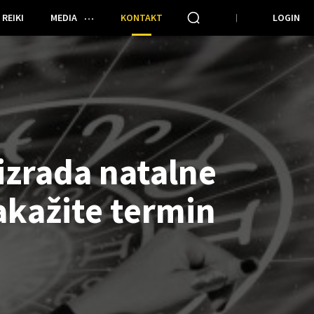
REIKI
MEDIA
KONTAKT
LOGIN
 izrada natalne
akažite termin