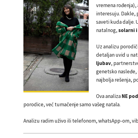
vremena rođenja),
interesuju. Dakle, 
saveti kuda dalje. 
natalnog,
solarni 
Uz analizu porodič
detaljan uvid u nat
ljubav
, partnerstv
genetsko nasleđe,
najbolja rešenja, 
Ova analiza
NE po
porodice, već tumačenje samo vašeg natala.
Analizu radim uživo ili telefonom, whatsApp-om, v