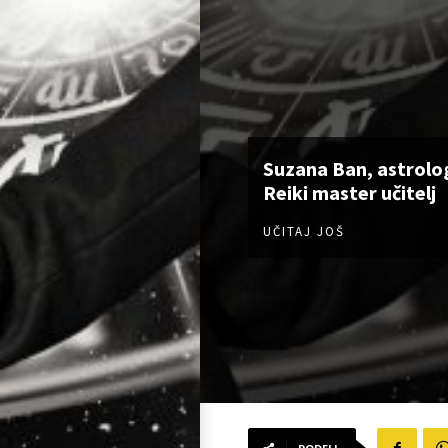
Suzana Ban, astrolog
Reiki master učitelj
UČITAJ JOŠ