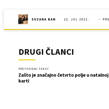
22. JUL 2021.
PR
SUZANA BAN
DRUGI ČLANCI
PRETHODNI TEKST
Zašto je značajno četvrto polje u natalnoj
karti