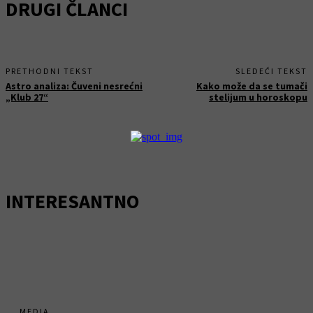
DRUGI ČLANCI
PRETHODNI TEKST
SLEDEĆI TEKST
Astro analiza: Čuveni nesrećni
Kako može da se tumači
„Klub 27“
stelijum u horoskopu
INTERESANTNO
MEDIA