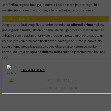
Jer, fizička tegoba koja ga je dovela kod doktora je, pre toga, bila
manifestovana
na nivou duše
, a tu je astrologija nepogrešiva.
NI ZLATO NI KAMEN
Jung je pred kraj svog života sebe poredio
sa alhemičarima
koji su,
posle godina borbi, iskreno priznali da nisu proizveli ni zlato ni kamen.
„Mračno sam svestan stvari koje vrebaju u pozadini problema, stvari
koje su prevelike za naše horizonte“, naveo je on. Time je zaokružio
svoju dilemu može li ljudski um, bez obzira na to kojom se naukom
koristi, do kraja da spozna
dubinu neistraženog
mehanizma koji nas
vodi.
SUZANA BAN
17. JUL 2021.
PREGLEDA
2418