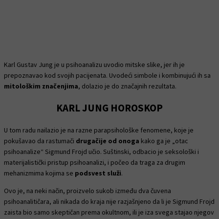
Karl Gustav Jung je u psihoanalizu uvodio mitske slike, jer ih je
prepoznavao kod svojih pacijenata. Uvodeći simbole i kombinujući ih sa
mitološkim značenjima
, dolazio je do značajnih rezultata.
KARL JUNG HOROSKOP
U tom radu nailazio je na razne parapsihološke fenomene, koje je
pokušavao da rastumači
drugačije od onoga
kako ga je „otac
psihoanalize“ Sigmund Frojd učio. Suštinski, odbacio je seksološki i
materijalistički pristup psihoanalizi, i počeo da traga za drugim
mehanizmima kojima se
podsvest služi
.
Ovo je, na neki način, proizvelo sukob između dva čuvena
psihoanalitičara, ali nikada do kraja nije razjašnjeno da li je Sigmund Frojd
zaista bio samo skeptičan prema okultnom, ili je iza svega stajao njegov