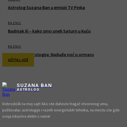
Astrolog Suzana Ban u emisiji TV Pinka
RAZNO
Badnjak ili – kako smo uneli Saturn u kuću
RAZNO
Zabavna astrologija: Najluđa noć u ormaru
UČITAJ JOŠ
SUZANA BAN
ASTROLOG
Dobrodošli na moj sajt! Ako ste duhovni tragač otvorenog uma,
poštovalac astrologije i raznih energetskih tehnika, na mestu ste gde
svoja iskustva delim s vama!