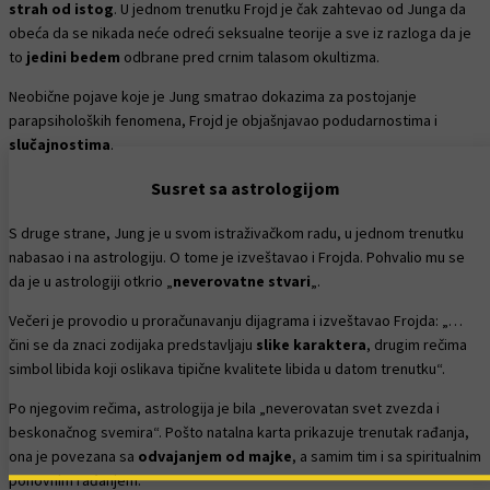
strah od istog
. U jednom trenutku Frojd je čak zahtevao od Junga da
obeća da se nikada neće odreći seksualne teorije a sve iz razloga da je
to
jedini bedem
odbrane pred crnim talasom okultizma.
Neobične pojave koje je Jung smatrao dokazima za postojanje
parapsiholoških fenomena, Frojd je objašnjavao podudarnostima i
slučajnostima
.
Susret sa astrologijom
S druge strane, Jung je u svom istraživačkom radu, u jednom trenutku
nabasao i na astrologiju. O tome je izveštavao i Frojda. Pohvalio mu se
da je u astrologiji otkrio „
neverovatne stvari
„.
Večeri je provodio u proračunavanju dijagrama i izveštavao Frojda: „…
čini se da znaci zodijaka predstavljaju
slike karaktera
, drugim rečima
simbol libida koji oslikava tipične kvalitete libida u datom trenutku“.
Po njegovim rečima, astrologija je bila „neverovatan svet zvezda i
beskonačnog svemira“. Pošto natalna karta prikazuje trenutak rađanja,
ona je povezana sa
odvajanjem od majke
, a samim tim i sa spiritualnim
ponovnim rađanjem.