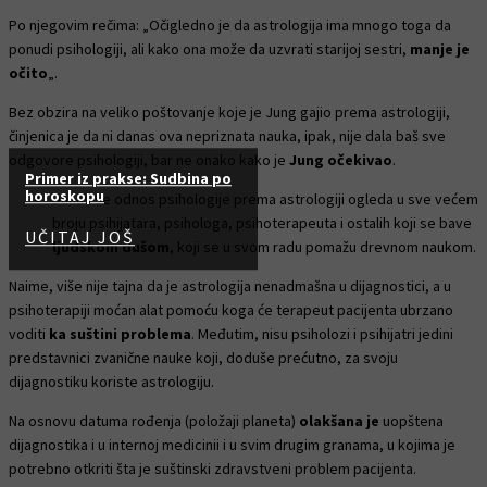
Po njegovim rečima: „Očigledno je da astrologija ima mnogo toga da
ponudi psihologiji, ali kako ona može da uzvrati starijoj sestri,
manje je
očito
„.
Bez obzira na veliko poštovanje koje je Jung gajio prema astrologiji,
činjenica je da ni danas ova nepriznata nauka, ipak, nije dala baš sve
odgovore psihologiji, bar ne onako kako je
Jung očekivao
.
Primer iz prakse: Sudbina po
horoskopu
Danas se odnos psihologije prema astrologiji ogleda u sve većem
broju psihijatara, psihologa, psihoterapeuta i ostalih koji se bave
UČITAJ JOŠ
ljudskom dušom
, koji se u svom radu pomažu drevnom naukom.
Naime, više nije tajna da je astrologija nenadmašna u dijagnostici, a u
psihoterapiji moćan alat pomoću koga će terapeut pacijenta ubrzano
voditi
ka suštini problema
. Međutim, nisu psiholozi i psihijatri jedini
predstavnici zvanične nauke koji, doduše prećutno, za svoju
dijagnostiku koriste astrologiju.
Na osnovu datuma rođenja (položaji planeta)
olakšana je
uopštena
dijagnostika i u internoj medicinii i u svim drugim granama, u kojima je
potrebno otkriti šta je suštinski zdravstveni problem pacijenta.