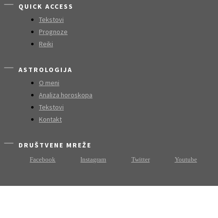
QUICK ACCESS
Tekstovi
Prognoze
Reiki
ASTROLOGIJA
O meni
Analiza horoskopa
Tekstovi
Kontakt
DRUŠTVENE MREŽE
Facebook
Instagram
Twitter
Youtube