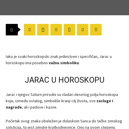
Iako je svaki horoskopski znak jedinstven i specifičan, Jarac u
horoskopu ima posebno
važnu simboliku
.
JARAC U HOROSKOPU
Jarac i njegov Saturn prirodni su vladari desetog polja horoskopa
koje, između ostalog, simboliše kranji cilj života, sve
zasluge i
nagrade
, ali i padove i kazne.
Početak ovog znaka obeležen je dolaskom Sunca do tačke zimskog
solsticija, to jest zimske kratkodnevnice. Ono na ovom stepenu