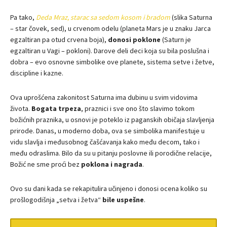
Pa tako,
Deda Mraz, starac sa sedom kosom i bradom
(slika Saturna
– star čovek, sed), u crvenom odelu (planeta Mars je u znaku Jarca
egzaltiran pa otud crvena boja),
donosi poklone
(Saturn je
egzaltiran u Vagi – pokloni). Darove deli deci koja su bila poslušna i
dobra – evo osnovne simbolike ove planete, sistema setve i žetve,
discipline i kazne.
Ova uprošćena zakonitost Saturna ima dubinu u svim vidovima
života.
Bogata trpeza
, praznici i sve ono što slavimo tokom
božićnih praznika, u osnovi je poteklo iz paganskih običaja slavljenja
prirode. Danas, u moderno doba, ova se simbolika manifestuje u
vidu slavlja i međusobnog čašćavanja kako među decom, tako i
među odraslima. Bilo da su u pitanju poslovne ili porodične relacije,
Božić ne sme proći bez
poklona i nagrada
.
Ovo su dani kada se rekapitulira učinjeno i donosi ocena koliko su
prošlogodišnja „setva i žetva“
bile uspešne
.