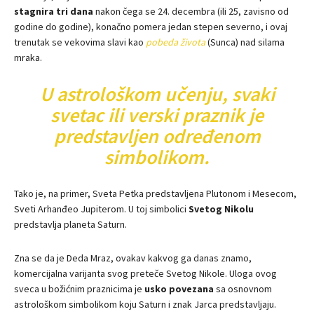
stagnira tri dana
nakon čega se 24. decembra (ili 25, zavisno od
godine do godine), konačno pomera jedan stepen severno, i ovaj
trenutak se vekovima slavi kao
pobeda života
(Sunca) nad silama
mraka.
U astrološkom učenju, svaki
svetac ili verski praznik je
predstavljen određenom
simbolikom.
Tako je, na primer, Sveta Petka predstavljena Plutonom i Mesecom,
Sveti Arhanđeo Jupiterom. U toj simbolici
Svetog Nikolu
predstavlja planeta Saturn.
Zna se da je Deda Mraz, ovakav kakvog ga danas znamo,
komercijalna varijanta svog preteče Svetog Nikole. Uloga ovog
sveca u božićnim praznicima je
usko povezana
sa osnovnom
astrološkom simbolikom koju Saturn i znak Jarca predstavljaju.