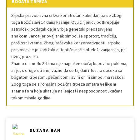
BOGATA TRPEZA
Srpska pravoslavna crkva koristi stari kalendar, pa se zbog
toga Božić slavi 14 dana kasnije. Ovu činjenicu potkrepljuje
astrološki podatak da je Srbija genetski predstavljena
znakom Jarca
jer ovaj znak simboliše sporost, tradiciju,
prošlost i vreme. Zbog jarčevske konzervativnosti, srpsko
pravoslavlje je zadržalo autentični način obeležavanja svih, pa i
ovog praznika.
Znamo da među Srbima nije naglašen običaj kupovine poklona,
ali je, s druge strane, važno da se taj dan ritualno dočeka sa
bogatom trpezom, pečenicom i svim onim simbolima raskoši.
Zbog toga se siromašna božićna trpeza smatra
velikom
sramotom
koja ukazuje na lenjost i nesposobnost ukućana
tokom minule godine.
SUZANA BAN