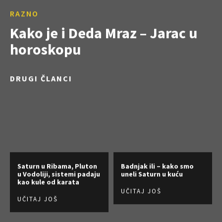
RAZNO
Kako je i Deda Mraz – Jarac u
horoskopu
DRUGI ČLANCI
Saturn u Ribama, Pluton
Badnjak ili – kako smo
u Vodoliji, sistemi padaju
uneli Saturn u kuću
kao kule od karata
UČITAJ JOŠ
UČITAJ JOŠ