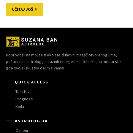
UČITAJ JOŠ
SUZANA BAN
ASTROLOG
Dobrodošli na moj sajt! Ako ste duhovni tragač otvorenog uma,
poštovalac astrologije i raznih energetskih tehnika, na mestu ste
gde svoja iskustva delim s vama!
QUICK ACCESS
Tekstovi
Prognoze
Reiki
ASTROLOGIJA
O meni