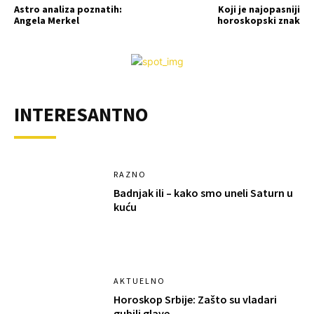
Astro analiza poznatih:
Koji je najopasniji
Angela Merkel
horoskopski znak
INTERESANTNO
RAZNO
Badnjak ili – kako smo uneli Saturn u
kuću
AKTUELNO
Horoskop Srbije: Zašto su vladari
gubili glave