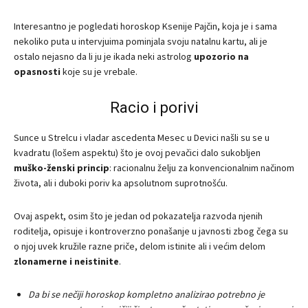
Interesantno je pogledati horoskop Ksenije Pajčin, koja je i sama
nekoliko puta u intervjuima pominjala svoju natalnu kartu, ali je
ostalo nejasno da li ju je ikada neki astrolog
upozorio na
opasnosti
koje su je vrebale.
Racio i porivi
Sunce u Strelcu i vladar ascedenta Mesec u Devici našli su se u
kvadratu (lošem aspektu) što je ovoj pevačici dalo sukobljen
muško-ženski princip
: racionalnu želju za konvencionalnim načinom
života, ali i duboki poriv ka apsolutnom suprotnošću.
Ovaj aspekt, osim što je jedan od pokazatelja razvoda njenih
roditelja, opisuje i kontroverzno ponašanje u javnosti zbog čega su
o njoj uvek kružile razne priče, delom istinite ali i većim delom
zlonamerne i neistinite
.
Da bi se nečiji horoskop kompletno analizirao potrebno je