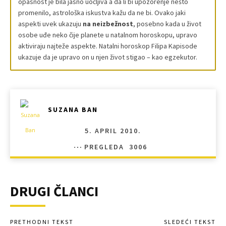
opasnost je bila jasno uočljiva a da li bi upozorenje nešto
promenilo, astrološka iskustva kažu da ne bi. Ovako jaki
aspekti uvek ukazuju
na neizbežnost
, posebno kada u život
osobe uđe neko čije planete u natalnom horoskopu, upravo
aktiviraju najteže aspekte. Natalni horoskop Filipa Kapisode
ukazuje da je upravo on u njen život stigao – kao egzekutor.
SUZANA BAN
5. APRIL 2010.
PREGLEDA
3006
DRUGI ČLANCI
PRETHODNI TEKST
SLEDEĆI TEKST