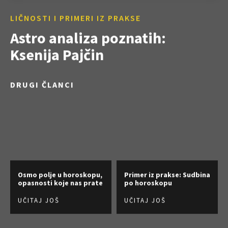
LIČNOSTI I PRIMERI IZ PRAKSE
Astro analiza poznatih:
Ksenija Pajčin
DRUGI ČLANCI
Osmo polje u horoskopu,
Primer iz prakse: Sudbina
opasnosti koje nas prate
po horoskopu
UČITAJ JOŠ
UČITAJ JOŠ