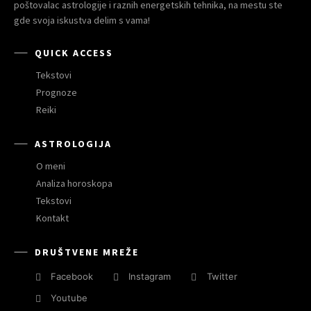
poštovalac astrologije i raznih energetskih tehnika, na mestu ste
gde svoja iskustva delim s vama!
QUICK ACCESS
Tekstovi
Prognoze
Reiki
ASTROLOGIJA
O meni
Analiza horoskopa
Tekstovi
Kontakt
DRUŠTVENE MREŽE
Facebook
Instagram
Twitter
Youtube