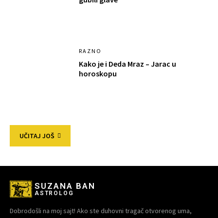
RAZNO
Kako je i Deda Mraz – Jarac u
horoskopu
UČITAJ JOŠ
SUZANA BAN
ASTROLOG
Dobrodošli na moj sajt! Ako ste duhovni tragač otvorenog uma,