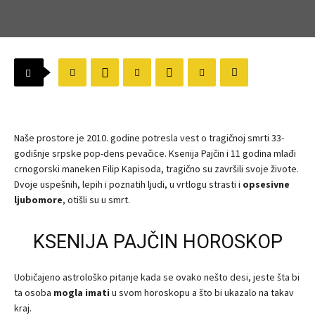
Naše prostore je 2010. godine potresla vest o tragičnoj smrti 33-
godišnje srpske pop-dens pevačice. Ksenija Pajčin i 11 godina mlađi
crnogorski maneken Filip Kapisoda, tragično su završili svoje živote.
Dvoje uspešnih, lepih i poznatih ljudi, u vrtlogu strasti i
opsesivne
ljubomore
, otišli su u smrt.
KSENIJA PAJČIN HOROSKOP
Uobičajeno astrološko pitanje kada se ovako nešto desi, jeste šta bi
ta osoba
mogla imati
u svom horoskopu a što bi ukazalo na takav
kraj.