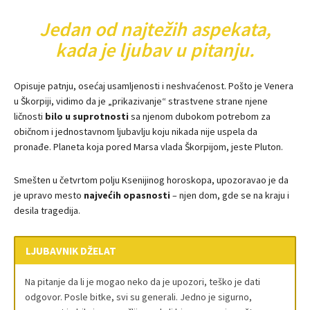
Jedan od najtežih aspekata,
kada je ljubav u pitanju.
Opisuje patnju, osećaj usamljenosti i neshvaćenost. Pošto je Venera
u Škorpiji, vidimo da je „prikazivanje“ strastvene strane njene
ličnosti
bilo u suprotnosti
sa njenom dubokom potrebom za
običnom i jednostavnom ljubavlju koju nikada nije uspela da
pronađe. Planeta koja pored Marsa vlada Škorpijom, jeste Pluton.
Smešten u četvrtom polju Ksenijinog horoskopa, upozoravao je da
je upravo mesto
najvećih opasnosti
– njen dom, gde se na kraju i
desila tragedija.
LJUBAVNIK DŽELAT
Na pitanje da li je mogao neko da je upozori, teško je dati
odgovor. Posle bitke, svi su generali. Jedno je sigurno,