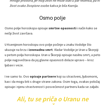
mnogo prostora, jer ničiji život ne može stati u par rečenica, pa ni
život ovako živopisne osobe kakva je bila Ksenija.
Osmo polje
Osmo polje horoskopa opisuje
smrtne opasnosti
i način kako se
nečiji život završava.
U Ksenijinom horoskopu ovo polje počinje u znaku Vodolije što
ukazuje na brzu i
iznenadnu smrt
. Vladar Vodolije je Uran u Škorpiji
u petom polju horoskopa. Uran u Škorpiji opisuje nasilnu smrt, a peto
polje nagoveštava da joj glavne opasnosti dolaze upravo – kroz
ljubavi i veze.
I ne samo to. Ovo
opisuje partnere
koji su strastveni, ljubomorni,
kao i da mogu biti s druge strane zakona. Osim toga, ovakav položaj
opisuje i njenu strastvenost i posvećenost partneru kada se zaljubi.
Ali, tu se priča o Uranu ne