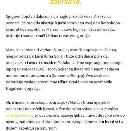
završava.
Njegovo dejstvo dalje opisuje nagle prekide veza. A kakvi su
scenariji tih prekida ukazuje ključni aspekt za ovaj deo horoskopa –
kvadrat (loš aspekt) sa Marsom u Lavu koji, osim žustrih svađa,
histerije i haosa,
znači i hitac
iz vatrenog oružja.
Mars, kao jedan od vladara Škorpije, osim što opisuje muškarca,
njegov položaj u Lavu (Crna Gora) i bliže odrednice porekla,
pokazuje i
status te osobe
. Pa tako, vidimo sujetnog, ponosnog i
lepog Crnogorca (Lav), isprovociranog (kvadrat) njenom nadasve
neobičnom strastvenošću (Uranom u Škorpiji). Ovo svakako
potvrđuje zaslepljenost i
haotične svađe
koje su prethodile
tragičnom događaju.
Ali, u njenom horoskopu ovaj aspekt Marsa i Urana nije jedini
pokazatelj nesrećnih ljubavi. U ženskom horoskopu jako je važan
položaj Venere
, jer ova planeta opisuje ljubavni život devojke sve do
njenog materinstva. U Ksenijinom horoskopu Venera je
u kvadratu
(lošem aspektu) sa Saturnom.