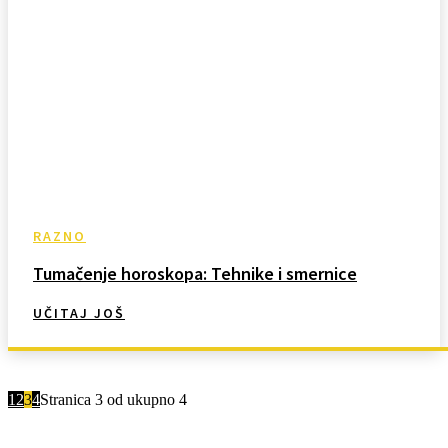
RAZNO
Tumačenje horoskopa: Tehnike i smernice
UČITAJ JOŠ
1
2
3
4
Stranica 3 od ukupno 4