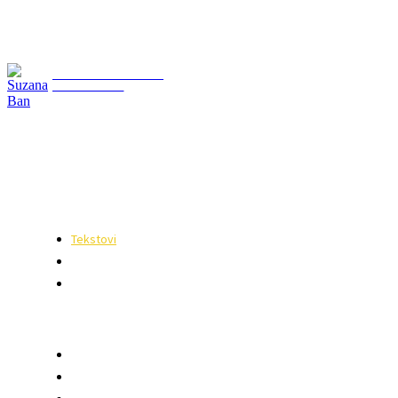
SUZANA BAN
ASTROLOG
Dobrodošli na moj sajt! Ako ste duhovni tragač otvorenog uma,
poštovalac astrologije i raznih energetskih tehnika, na mestu ste gde
svoja iskustva delim s vama!
QUICK ACCESS
Tekstovi
Prognoze
Reiki
ASTROLOGIJA
O meni
Analiza horoskopa