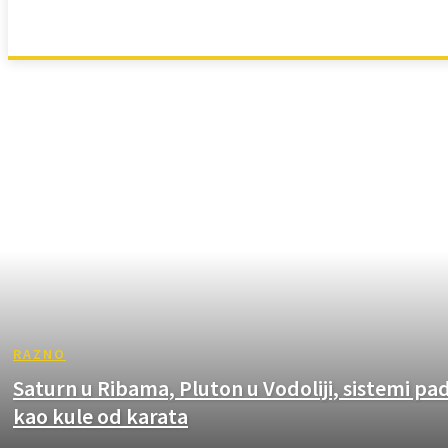
MUNDANI
PROGNOZE
RAZNO
Saturn u Ribama, Pluton u Vodoliji, sistemi pa
kao kule od karata