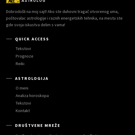
ASTROLOG
Dobrodošli na moj sajt! Ako ste duhovni tragač otvorenog uma,
poštovalac astrologije i raznih energetskih tehnika, na mestu ste
gde svoja iskustva delim s vama!
QUICK ACCESS
Tekstovi
Prognoze
Reiki
ASTROLOGIJA
O meni
Analiza horoskopa
Tekstovi
Kontakt
DRUŠTVENE MREŽE